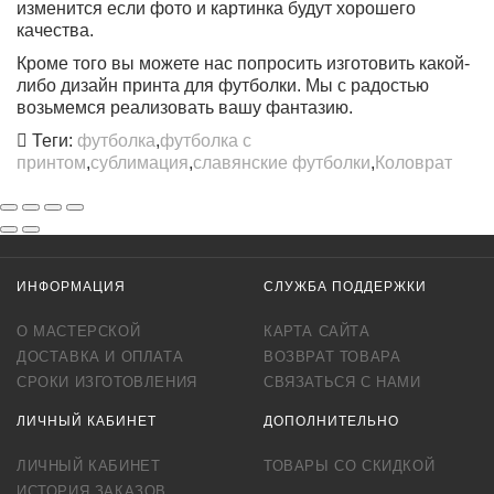
изменится если фото и картинка будут хорошего
качества.
Кроме того вы можете нас попросить изготовить какой-
либо дизайн принта для футболки. Мы с радостью
возьмемся реализовать вашу фантазию.
Теги:
футболка
,
футболка с
принтом
,
сублимация
,
славянские футболки
,
Коловрат
ИНФОРМАЦИЯ
СЛУЖБА ПОДДЕРЖКИ
О МАСТЕРСКОЙ
КАРТА САЙТА
ДОСТАВКА И ОПЛАТА
ВОЗВРАТ ТОВАРА
СРОКИ ИЗГОТОВЛЕНИЯ
СВЯЗАТЬСЯ С НАМИ
ЛИЧНЫЙ КАБИНЕТ
ДОПОЛНИТЕЛЬНО
ЛИЧНЫЙ КАБИНЕТ
ТОВАРЫ СО СКИДКОЙ
ИСТОРИЯ ЗАКАЗОВ