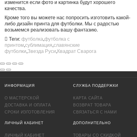
изменится если фото и картинка будут хорошего
качества.
Кроме того вы можете нас попросить изготовить какой-
либо дизайн принта для футболки. Мы с радостью
возьмемся реализовать вашу фантазию.
Теги:
футболка
,
футболка с
принтом
,
сублимация
,
славянские
футболки
,
Звезда Руси
,
Квадрат Сварога
ИНФОРМАЦИЯ
СЛУЖБА ПОДДЕРЖКИ
О МАСТЕРСКОЙ
КАРТА САЙТА
ДОСТАВКА И ОПЛАТА
ВОЗВРАТ ТОВАРА
СРОКИ ИЗГОТОВЛЕНИЯ
СВЯЗАТЬСЯ С НАМИ
ЛИЧНЫЙ КАБИНЕТ
ДОПОЛНИТЕЛЬНО
ЛИЧНЫЙ КАБИНЕТ
ТОВАРЫ СО СКИДКОЙ