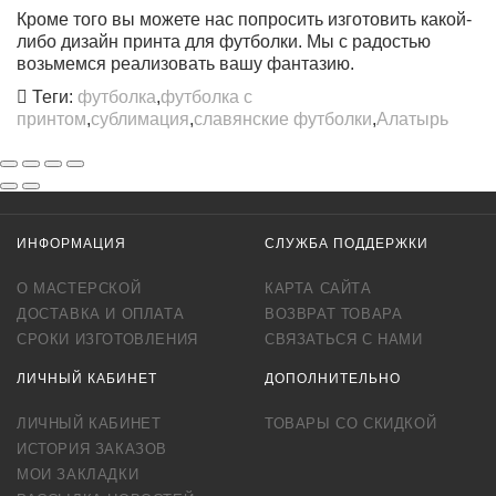
Кроме того вы можете нас попросить изготовить какой-
либо дизайн принта для футболки. Мы с радостью
возьмемся реализовать вашу фантазию.
Теги:
футболка
,
футболка с
принтом
,
сублимация
,
славянские футболки
,
Алатырь
ИНФОРМАЦИЯ
СЛУЖБА ПОДДЕРЖКИ
О МАСТЕРСКОЙ
КАРТА САЙТА
ДОСТАВКА И ОПЛАТА
ВОЗВРАТ ТОВАРА
СРОКИ ИЗГОТОВЛЕНИЯ
СВЯЗАТЬСЯ С НАМИ
ЛИЧНЫЙ КАБИНЕТ
ДОПОЛНИТЕЛЬНО
ЛИЧНЫЙ КАБИНЕТ
ТОВАРЫ СО СКИДКОЙ
ИСТОРИЯ ЗАКАЗОВ
МОИ ЗАКЛАДКИ