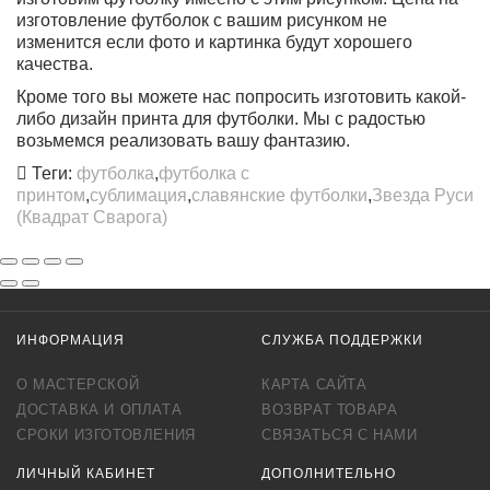
изготовление футболок с вашим рисунком не
изменится если фото и картинка будут хорошего
качества.
Кроме того вы можете нас попросить изготовить какой-
либо дизайн принта для футболки. Мы с радостью
возьмемся реализовать вашу фантазию.
Теги:
футболка
,
футболка с
принтом
,
сублимация
,
славянские футболки
,
Звезда Руси
(Квадрат Сварога)
ИНФОРМАЦИЯ
СЛУЖБА ПОДДЕРЖКИ
О МАСТЕРСКОЙ
КАРТА САЙТА
ДОСТАВКА И ОПЛАТА
ВОЗВРАТ ТОВАРА
СРОКИ ИЗГОТОВЛЕНИЯ
СВЯЗАТЬСЯ С НАМИ
ЛИЧНЫЙ КАБИНЕТ
ДОПОЛНИТЕЛЬНО