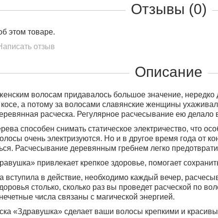
Отзывы (0)
об этом товаре.
Написать отзыв
Описание
женским волосам придавалось большое значение, нередко д
 косе, а потому за волосами славянские женщины ухаживал
еревянная расческа. Регулярное расчесывание ею делало 
ерева способен снимать статическое электричество, что осо
олосы очень электризуются. Но и в другое время года от ко
ься. Расчесывание деревянным гребнем легко предотвратит
равушка» привлекает крепкое здоровье, помогает сохранить
а вступила в действие, необходимо каждый вечер, расчесы
доровья столько, сколько раз вы проведет расческой по воло
нечетные числа связаны с магической энергией.
ска «Здравушка» сделает ваши волосы крепкими и красивы