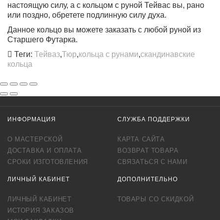
настоящую силу, а с кольцом с руной Тейвас вы, рано
или поздно, обретете подлинную силу духа.
Данное кольцо вы можете заказать с любой руной из
Старшего Футарка.
Теги:
Тейваз
,
Тюр
,
кольца с рунами
,
скандинавские
кольца
ИНФОРМАЦИЯ
СЛУЖБА ПОДДЕРЖКИ
О МАСТЕРСКОЙ
КАРТА САЙТА
ДОСТАВКА И ОПЛАТА
ВОЗВРАТ ТОВАРА
СРОКИ ИЗГОТОВЛЕНИЯ
СВЯЗАТЬСЯ С НАМИ
ЛИЧНЫЙ КАБИНЕТ
ДОПОЛНИТЕЛЬНО
ЛИЧНЫЙ КАБИНЕТ
ТОВАРЫ СО СКИДКОЙ
ИСТОРИЯ ЗАКАЗОВ