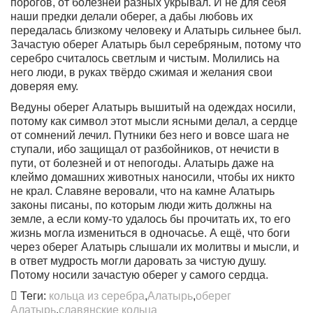
порогов, от болезней разных укрывал. И не для себя
наши предки делали оберег, а дабы любовь их
передалась близкому человеку и Алатырь сильнее был.
Зачастую оберег Алатырь был серебряным, потому что
серебро считалось светлым и чистым. Молились на
него люди, в руках твёрдо сжимая и желания свои
доверяя ему.
Ведуны оберег Алатырь вышитый на одеждах носили,
потому как символ этот мысли ясными делал, а сердце
от сомнений лечил. Путники без него и вовсе шага не
ступали, ибо защищал от разбойников, от нечисти в
пути, от болезней и от непогоды. Алатырь даже на
клеймо домашних животных наносили, чтобы их никто
не крал. Славяне веровали, что на камне Алатырь
законы писаны, по которым люди жить должны на
земле, а если кому-то удалось бы прочитать их, то его
жизнь могла измениться в одночасье. А ещё, что боги
через оберег Алатырь слышали их молитвы и мысли, и
в ответ мудрость могли даровать за чистую душу.
Потому носили зачастую оберег у самого сердца.
Теги:
кольца из серебра
,
Алатырь
,
оберег
Алатырь
,
славянские кольца