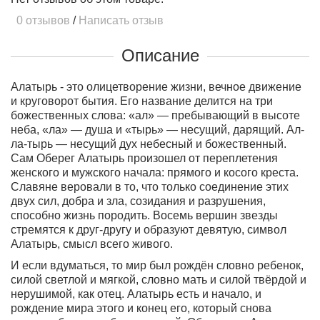
0 отзывов
/
Написать отзыв
Описание
Алатырь - это олицетворение жизни, вечное движение
и круговорот бытия. Его название делится на три
божественных слова: «ал» — пребывающий в высоте
неба, «ла» — душа и «тырь» — несущий, дарящий. Ал-
ла-тырь — несущий дух небесный и божественный.
Сам Оберег Алатырь произошел от переплетения
женского и мужского начала: прямого и косого креста.
Славяне веровали в то, что только соединение этих
двух сил, добра и зла, созидания и разрушения,
способно жизнь породить. Восемь вершин звезды
стремятся к друг-другу и образуют девятую, символ
Алатырь, смысл всего живого.
И если вдуматься, то мир был рождён словно ребенок,
силой светлой и мягкой, словно мать и силой твёрдой и
нерушимой, как отец. Алатырь есть и начало, и
рождение мира этого и конец его, который снова