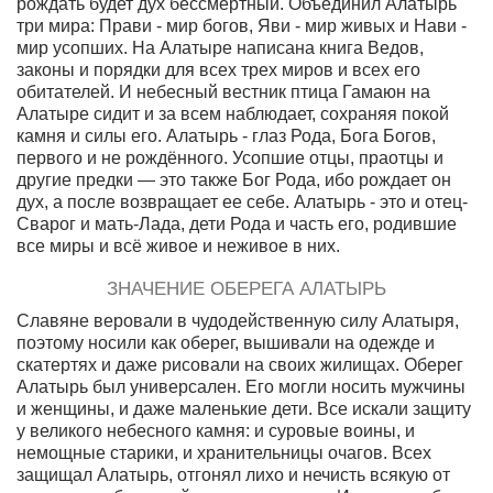
рождать будет дух бессмертный. Объединил Алатырь
три мира: Прави - мир богов, Яви - мир живых и Нави -
мир усопших. На Алатыре написана книга Ведов,
законы и порядки для всех трех миров и всех его
обитателей. И небесный вестник птица Гамаюн на
Алатыре сидит и за всем наблюдает, сохраняя покой
камня и силы его. Алатырь - глаз Рода, Бога Богов,
первого и не рождённого. Усопшие отцы, праотцы и
другие предки — это также Бог Рода, ибо рождает он
дух, а после возвращает ее себе. Алатырь - это и отец-
Сварог и мать-Лада, дети Рода и часть его, родившие
все миры и всё живое и неживое в них.
ЗНАЧЕНИЕ ОБЕРЕГА АЛАТЫРЬ
Славяне веровали в чудодейственную силу Алатыря,
поэтому носили как оберег, вышивали на одежде и
скатертях и даже рисовали на своих жилищах. Оберег
Алатырь был универсален. Его могли носить мужчины
и женщины, и даже маленькие дети. Все искали защиту
у великого небесного камня: и суровые воины, и
немощные старики, и хранительницы очагов. Всех
защищал Алатырь, отгонял лихо и нечисть всякую от