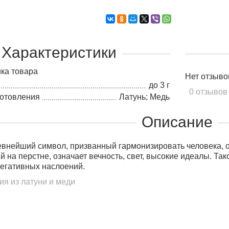
Характеристики
ка товара
Нет отзыво
до 3 г
0 отзывов
готовления
Латунь; Медь
Описание
внейший символ, призванный гармонизировать человека, об
 на перстне, означает вечность, свет, высокие идеалы. Та
негативных наслоений.
ия из латуни и меди