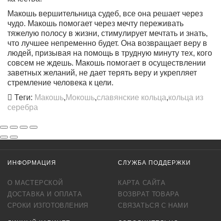
Макошь вершительница судеб, все она решает через
чудо.
Макошь помогает через мечту переживать
тяжелую полосу в жизни
, стимулирует мечтать и знать,
что лучшее непременно будет. Она возвращает веру в
людей, призывая на помощь в трудную минуту тех, кого
совсем не ждешь. Макошь помогает в осуществлении
заветных желаний, не дает терять веру и укрепляет
стремление человека к цели.
Теги:
Макошь
,
Мокошь
,
славянские кольца
,
кольца из
серебра
ИНФОРМАЦИЯ
СЛУЖБА ПОДДЕРЖКИ
О МАСТЕРСКОЙ
КАРТА САЙТА
ДОСТАВКА И ОПЛАТА
ВОЗВРАТ ТОВАРА
СРОКИ ИЗГОТОВЛЕНИЯ
СВЯЗАТЬСЯ С НАМИ