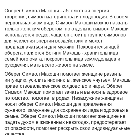
Оберег Символ Макоши - абсолютная энергия
творения, символ материнства и плодородия. В своем
первоначальном виде Символ Макоши можно назвать
только женским оберегом, но отдельно символ Макоши
используется редко, чаще он стоит в группе символов
для усиления энергии воздействия и может
предназначаться и для мужчин. Покровительницей
оберега является Богиня Макошь - хранительница
семейного очага, покровительница земледельцев и
рукоделия, мать всего живого на земле.
Оберег Символ Макоши помогает женщине развить
интуицию
, усилить инстинкты, женское «чутье». Макошь
приветствовала женское колдовство и чары. Оберег
Символ Макоши помогает зачать и выносить здоровое
потомство, помогает в родах. Незамужние женщины
носят оберег Символ Макоши для привлечения
суженого, замужние для сохранения лада и здоровья в
семье. Оберег Символ Макоши помогает женщине не
падать духом в жизненных невзгодах, предостерегает
от опасности, помогает раскрыть свои индивидуальные
качества.