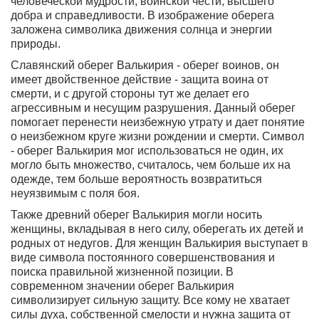
человеческой мудрости, воинской чести, высшего
добра и справедливости. В изображение оберега
заложена символика движения солнца и энергии
природы.
Славянский оберег Валькирия - оберег воинов
, он
имеет двойственное действие - защита воина от
смерти, и с другой стороны тут же делает его
агрессивным и несущим разрушения. Данный оберег
помогает перенести неизбежную утрату и дает понятие
о неизбежном круге жизни рождении и смерти. Символ
- оберег Валькирия мог использоваться не один, их
могло быть множество, считалось, чем больше их на
одежде, тем больше вероятность возвратиться
неуязвимым с поля боя.
Также древний оберег Валькирия могли носить
женщины, вкладывая в него силу, оберегать их детей и
родных от недугов
. Для женщин Валькирия выступает в
виде символа постоянного совершенствования и
поиска правильной жизненной позиции. В
современном значении оберег Валькирия
символизирует сильную защиту. Все кому не хватает
силы духа, собственной смелости и нужна защита от