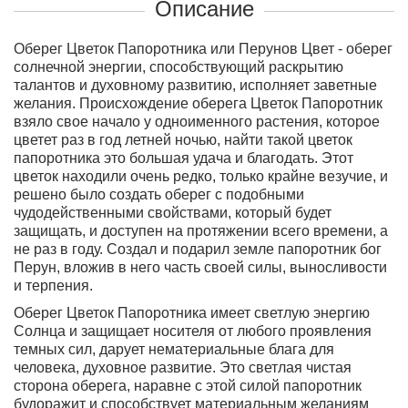
Описание
Оберег Цветок Папоротника или Перунов Цвет - оберег
солнечной энергии, способствующий раскрытию
талантов и духовному развитию, исполняет заветные
желания. Происхождение оберега Цветок Папоротник
взяло свое начало у одноименного растения, которое
цветет раз в год летней ночью, найти такой цветок
папоротника это большая удача и благодать. Этот
цветок находили очень редко, только крайне везучие, и
решено было создать оберег с подобными
чудодейственными свойствами, который будет
защищать, и доступен на протяжении всего времени, а
не раз в году.
Создал и подарил земле папоротник бог
Перун
, вложив в него часть своей силы, выносливости
и терпения.
Оберег Цветок Папоротника имеет светлую энергию
Солнца
и защищает носителя от любого проявления
темных сил, дарует нематериальные блага для
человека, духовное развитие. Это светлая чистая
сторона оберега, наравне с этой силой папоротник
будоражит и способствует материальным желаниям