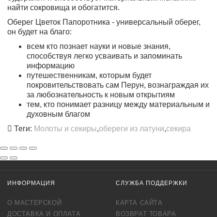
найти сокровища и обогатится.
Оберег Цветок Папоротника - универсальный оберег,
он будет на благо:
всем кто познает науки и новые знания,
способствуя легко усваивать и запоминать
информацию
путешественникам, которым будет
покровительствовать сам Перун, вознаграждая их
за любознательность к новым открытиям
тем, кто понимает разницу между материальным и
духовным благом
Теги:
Молоты и секиры
,
обереги из латуни
,
секира
ИНФОРМАЦИЯ
СЛУЖБА ПОДДЕРЖКИ
О МАСТЕРСКОЙ
КАРТА САЙТА
ДОСТАВКА И ОПЛАТА
ВОЗВРАТ ТОВАРА