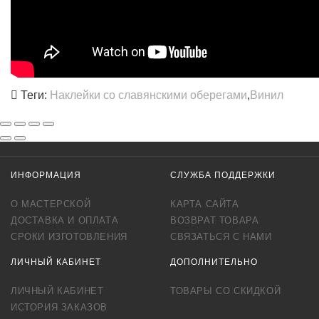
Теги:
Наклейки со славянскими оберегами
,
Винил
ИНФОРМАЦИЯ
СЛУЖБА ПОДДЕРЖКИ
О МАСТЕРСКОЙ
КАРТА САЙТА
ДОСТАВКА И ОПЛАТА
ВОЗВРАТ ТОВАРА
СРОКИ ИЗГОТОВЛЕНИЯ
СВЯЗАТЬСЯ С НАМИ
ЛИЧНЫЙ КАБИНЕТ
ДОПОЛНИТЕЛЬНО
ЛИЧНЫЙ КАБИНЕТ
ТОВАРЫ СО СКИДКОЙ
ИСТОРИЯ ЗАКАЗОВ