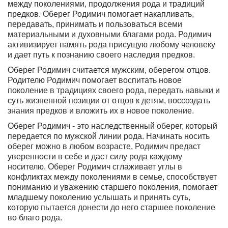
между поколениями, продолжения рода и традиций
предков. Оберег Родимич помогает накапливать,
передавать, принимать и пользоваться всеми
материальными и духовными благами рода. Родимич
активизирует память рода присущую любому человеку
и дает путь к познанию своего наследия предков.
Оберег Родимич считается мужским, оберегом отцов
.
Родителю Родимич помогает воспитать новое
поколение в традициях своего рода, передать навыки и
суть жизненной позиции от отцов к детям, воссоздать
знания предков и вложить их в новое поколение.
Оберег Родимич - это наследственный оберег, который
передается по мужской линии рода
. Начинать носить
оберег можно в любом возрасте, Родимич предаст
уверенности в себе и даст силу рода каждому
носителю. Оберег Родимич сглаживает углы в
конфликтах между поколениями в семье, способствует
пониманию и уважению старшего поколения, помогает
младшему поколению услышать и принять суть,
которую пытается донести до него старшее поколение
во благо рода.