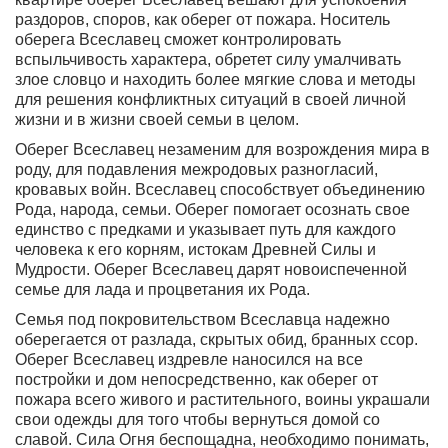
раздоров, споров, как оберег от пожара
. Носитель
оберега Всеславец сможет контролировать
вспыльчивость характера, обретет силу умалчивать
злое словцо и находить более мягкие слова и методы
для решения конфликтных ситуаций в своей личной
жизни и в жизни своей семьи в целом.
Оберег Всеславец незаменим для возрождения мира в
роду, для подавления межродовых разногласий,
кровавых войн. Всеславец способствует объединению
Рода, народа, семьи. Оберег помогает осознать свое
единство с предками и указывает путь для каждого
человека к его корням, истокам Древней Силы и
Мудрости. Оберег Всеславец дарят новоиспеченной
семье для лада и процветания их Рода.
Семья под покровительством Всеславца надежно
оберегается от разлада, скрытых обид, бранных ссор
.
Оберег Всеславец издревле наносился на все
постройки и дом непосредственно, как оберег от
пожара всего живого и растительного, воины украшали
свои одежды для того чтобы вернуться домой со
славой. Сила Огня беспощадна, необходимо понимать,