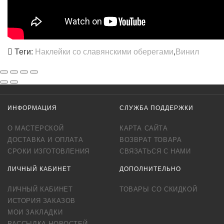
Теги:
Наклейки со славянскими оберегами
,
Винил
ИНФОРМАЦИЯ
СЛУЖБА ПОДДЕРЖКИ
О МАСТЕРСКОЙ
КАРТА САЙТА
ДОСТАВКА И ОПЛАТА
ВОЗВРАТ ТОВАРА
СРОКИ ИЗГОТОВЛЕНИЯ
СВЯЗАТЬСЯ С НАМИ
ЛИЧНЫЙ КАБИНЕТ
ДОПОЛНИТЕЛЬНО
ЛИЧНЫЙ КАБИНЕТ
ТОВАРЫ СО СКИДКОЙ
ИСТОРИЯ ЗАКАЗОВ
МОИ ЗАКЛАДКИ
РАССЫЛКА НОВОСТЕЙ