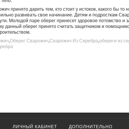
 тело.
жич принято дарить тем, кто стоит у истоков, какого бы то 
ильно развивать свое начинание. Детям и подросткам Сва
ути. Молодой паре оберег принесет здоровое потомство и 
му данный оберег принято считать защитником и помощнико
троительством.
ожич
,
Оберег Сварожич
,
Сварожич Из Серебра
,
обереги из с
еребра
ЛИЧНЫЙ КАБИНЕТ
ДОПОЛНИТЕЛЬНО