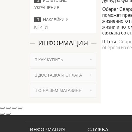
душу, разум и
КЕЛЬТСКИЕ
УКРАШЕНИЯ
Оберег Сваро
поможет прав
НАКЛЕЙКИ И
жизненного п
жизни и пото
КНИГИ
связана со с
Теги:
Свар
ИНФОРМАЦИЯ
обереги из с
КАК КУПИТЬ
ДОСТАВКА И ОПЛАТА
О НАШЕМ МАГАЗИНЕ
ИНФОРМАЦИЯ
СЛУЖБА