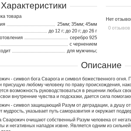
Характеристики
ка товара
Нет отзыво
лия
25мм; 35мм; 45мм
0 отзывов
до 12 г; до 20 г; до 26 г
готовления
серебро 925
с чернением
ходит
для мужчины;
Описание
жич - символ бога Сварога и символ божественного огня. 
и присущую любому человеку по праву происхождения, нако
тся возможность руководствоваться в решении любых свои
 свои внутренние чувства и подсказки, дается сила помог
жич - символ защищающий Разум от деградации, а душу от
ет мудрость, указывает путь саморазвития и окружает подд
 Сварожич очищают собственный Разум человека от негати
еты и негативных нападок извне. Является одним из сильн