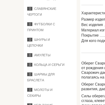
СЛАВЯНСКИЕ
Характеристи
ЧЕРТОГИ
Размер изде
ФУТБОЛКИ С
Вес изделия
Материал из
ПРИНТОМ
Покрытие
ШНУРЫ И
Для кого под
ЦЕПОЧКИ
АМУЛЕТЫ
Оберег Сваро
КОЛЬЦА И СЕРЬГИ
от рождения 
Сварожич дае
ШАРМЫ ДЛЯ
полагаясь на
БРАСЛЕТА
Оберег Сваро
развития, да
МОЛОТЫ И
СЕКИРЫ
Силы оберега
сглаза, клев