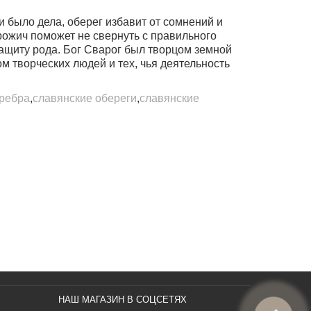
ни было дела
, оберег избавит от сомнений и
рожич поможет не свернуть с правильного
защиту рода. Бог Сварог был творцом земной
м творческих людей и тех, чья деятельность
еребра
,
славянские обереги
,
славянские
НАШ МАГАЗИН В СОЦСЕТЯХ