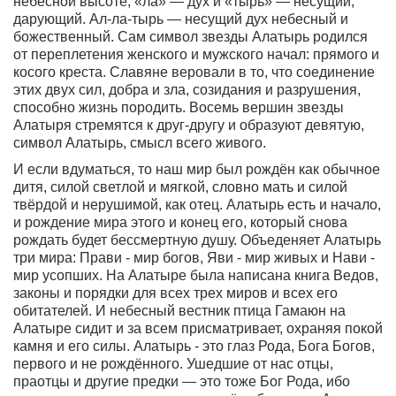
небесной высоте, «ла» — дух и «тырь» — несущий,
дарующий. Ал-ла-тырь — несущий дух небесный и
божественный. Сам символ звезды Алатырь родился
от переплетения женского и мужского начал: прямого и
косого креста. Славяне веровали в то, что соединение
этих двух сил, добра и зла, созидания и разрушения,
способно жизнь породить. Восемь вершин звезды
Алатыря стремятся к друг-другу и образуют девятую,
символ Алатырь, смысл всего живого.
И если вдуматься, то наш мир был рождён как обычное
дитя, силой светлой и мягкой, словно мать и силой
твёрдой и нерушимой, как отец. Алатырь есть и начало,
и рождение мира этого и конец его, который снова
рождать будет бессмертную душу. Объеденяет Алатырь
три мира: Прави - мир богов, Яви - мир живых и Нави -
мир усопших. На Алатыре была написана книга Ведов,
законы и порядки для всех трех миров и всех его
обитателей. И небесный вестник птица Гамаюн на
Алатыре сидит и за всем присматривает, охраняя покой
камня и его силы. Алатырь - это глаз Рода, Бога Богов,
первого и не рождённого. Ушедшие от нас отцы,
праотцы и другие предки — это тоже Бог Рода, ибо