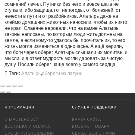
сомнений лечил. Путники без него и вовсе шага не
ступали, ибо защищал от непогоды, от болезней, от
нечести в пути и от разбойников. Алатырь даже на
клеймо домашних животных наносили, чтобы их никто
не крал. Славяне веровали, что на камне Алатырь
законы написаны, по которым люди жить должны на
земле, а если кому-то удалось бы прочитать их, то его
жизнь могла измениться в одночасье. А ещё верили,
что боги через оберег Алатырь слышали их молитвы и
мысли, и в ответ мудрость могли даровать за чистую
душу. Носили оберег чаще всего у самого сердца.
Теги:
Алатырь
,
обереги из латуни
ИНФОРМАЦИЯ
СЛУЖБА ПОДДЕРЖКИ
О МАСТЕРСКОЙ
КАРТА САЙТА
ДОСТАВКА И ОПЛАТА
ВОЗВРАТ ТОВАРА
СРОКИ ИЗГОТОВЛЕНИЯ
СВЯЗАТЬСЯ С НАМИ