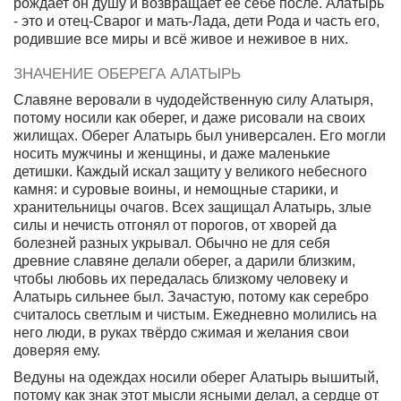
рождает он душу и возвращает её себе после. Алатырь
- это и отец-Сварог и мать-Лада, дети Рода и часть его,
родившие все миры и всё живое и неживое в них.
ЗНАЧЕНИЕ ОБЕРЕГА АЛАТЫРЬ
Славяне веровали в чудодейственную силу Алатыря,
потому носили как оберег, и даже рисовали на своих
жилищах. Оберег Алатырь был универсален. Его могли
носить мужчины и женщины, и даже маленькие
детишки. Каждый искал защиту у великого небесного
камня: и суровые воины, и немощные старики, и
хранительницы очагов. Всех защищал Алатырь, злые
силы и нечиcть отгонял от порогов, от хворей да
болезней разных укрывал. Обычно не для себя
древние славяне делали оберег, а дарили близким,
чтобы любовь их передалась близкому человеку и
Алатырь сильнее был. Зачастую, потому как серебро
считалось светлым и чистым. Ежедневно молились на
него люди, в руках твёрдо сжимая и желания свои
доверяя ему.
Ведуны на одеждах носили оберег Алатырь вышитый,
потому как знак этот мысли ясными делал, а сердце от