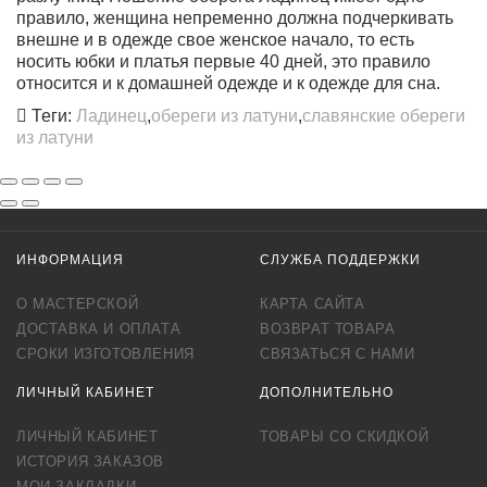
правило
, женщина непременно должна подчеркивать
внешне и в одежде свое женское начало, то есть
носить юбки и платья первые 40 дней, это правило
относится и к домашней одежде и к одежде для сна.
Теги:
Ладинец
,
обереги из латуни
,
славянские обереги
из латуни
ИНФОРМАЦИЯ
СЛУЖБА ПОДДЕРЖКИ
О МАСТЕРСКОЙ
КАРТА САЙТА
ДОСТАВКА И ОПЛАТА
ВОЗВРАТ ТОВАРА
СРОКИ ИЗГОТОВЛЕНИЯ
СВЯЗАТЬСЯ С НАМИ
ЛИЧНЫЙ КАБИНЕТ
ДОПОЛНИТЕЛЬНО
ЛИЧНЫЙ КАБИНЕТ
ТОВАРЫ СО СКИДКОЙ
ИСТОРИЯ ЗАКАЗОВ
МОИ ЗАКЛАДКИ