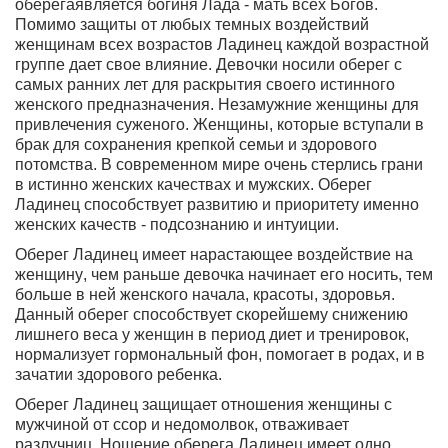
оберегаявляется богиня Лада - мать всех Богов.
Помимо защиты от любых темных воздействий
женщинам всех возрастов Ладинец каждой возрастной
группе дает свое влияние.
Девочки носили оберег с
самых ранних лет для раскрытия своего истинного
женского предназначения
. Незамужние женщины для
привлечения суженого. Женщины, которые вступали в
брак для сохранения крепкой семьи и здорового
потомства. В современном мире очень стерлись грани
в истинно женских качествах и мужских. Оберег
Ладинец способствует развитию и приоритету именно
женских качеств - подсознанию и интуиции.
Оберег Ладинец имеет нарастающее воздействие на
женщину
, чем раньше девочка начинает его носить, тем
больше в ней женского начала, красоты, здоровья.
Данный оберег способствует скорейшему снижению
лишнего веса у женщин в период диет и тренировок,
нормализует гормональный фон, помогает в родах, и в
зачатии здорового ребенка.
Оберег Ладинец защищает отношения женщины с
мужчиной от ссор и недомолвок, отваживает
разлучниц.
Ношение оберега Ладинец имеет одно