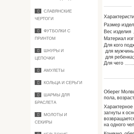
СЛАВЯНСКИЕ
Характеристи
ЧЕРТОГИ
Размер изде
ФУТБОЛКИ С
Вес изделия
Материал из
ПРИНТОМ
Для кого под
ШНУРЫ И
для мужчины
для ребенка
ЦЕПОЧКИ
Для чего
АМУЛЕТЫ
КОЛЬЦА И СЕРЬГИ
Оберег Молви
ШАРМЫ ДЛЯ
пола, возрас
БРАСЛЕТА
Характерное 
загнуты к ос
МОЛОТЫ И
возвращается
СЕКИРЫ
на одного че
Конечно, обе