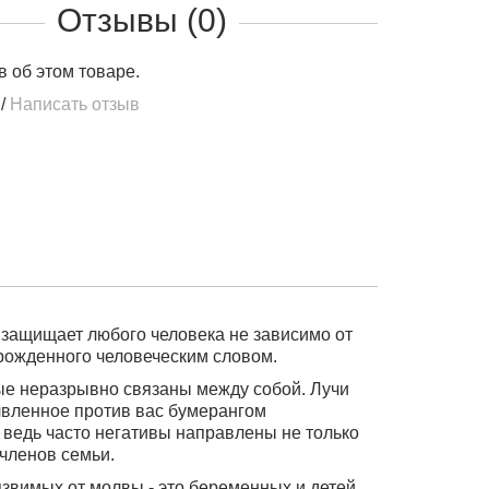
Отзывы (0)
в об этом товаре.
/
Написать отзыв
 защищает любого человека не зависимо от
, рожденного человеческим словом.
рые неразрывно связаны между собой. Лучи
лвленное против вас бумерангом
 ведь часто негативы направлены не только
 членов семьи.
звимых от молвы - это беременных и детей.