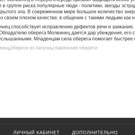
 в группе риска популярные люди - политики, звезды эстра
крытого зла
. В современном мире большое количество энер
о своем плохом качестве, в общении с такими людьми как не
нец способствует исправлению дефектов речи и заикания, 
Обладателю оберега Молвинец дается дар убеждения
, его
слышанными. Младенцам сила оберега помогает быстрее о
инец
,
обереги из латуни
,
славянские обереги
ЛИЧНЫЙ КАБИНЕТ
ДОПОЛНИТЕЛЬНО