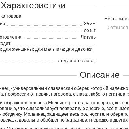
Характеристики
ка товара
Нет отзыво
лия
35мм
0 отзывов
до 8 г
готовления
Латунь
ходит
; для женщины; для мальчика; для девочки;
;
от дурного слова;
Описание
нец - универсальный славянский оберег, который надежно
та, профессии от порчи, наговора, сглаза, любого негатива
изображение оберега Молвинец - это два коловрата, кото
нованию, что символизирует возвратную энергию, все вымо
 обидчику. Молвинец защищает весь род носителя оберега,
ловека, а довольно обобщенно затрагивая нередко и других
рег Молвинец в первую очередь призван защищать особо уя