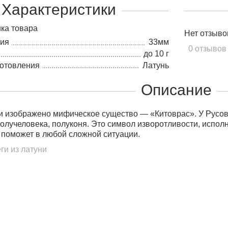
Характеристики
ка товара
Нет отзыво
лия
33мм
0 отзывов
до 10 г
готовления
Латунь
Описание
 изображено мифическое существо — «Китоврас». У Русов 
олучеловека, полуконя. Это символ изворотливости, испол
 поможет в любой сложной ситуации.
ги из латуни