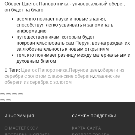
Оберег Цветок Папоротника - универсальный оберег,
он будет на благо:
всем кто познает науки и новые знания,
способствуя легко усваивать и запоминать
информацию
путешественникам, которым будет
покровительствовать сам Перун, вознаграждая их
за любознательность к новым открытиям
тем, кто понимает разницу между материальным и
духовным благом
Теги:
Цветок Папоротника
,
Перунов цвет
,
обереги из
серебра с золотом
,
славянские обереги
,
славянские
обереги из серебра с золотом
ИНФОРМАЦИЯ
СЛУЖБА ПОДДЕРЖКИ
О МАСТЕРСКОЙ
КАРТА САЙТА