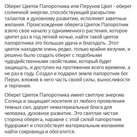
Оберег Цветок Папоротника или Перунов Цвет - оберег
солнечной энергии, способствующий раскрытию
талантов и духовному развитию, исполняет заветные
желания. Происхождение оберега Цветок Папоротник
взяло свое начало у одноименного растения, которое
цветет раз в год летней ночью, найти такой цветок
папоротника это большая удача и благодать. Этот
цветок находили очень редко, только крайне везучие, и
решено было создать оберег с подобными
чудодейственными свойствами, который будет
защищать, и доступен на протяжении всего времени, а
не раз в году.
Создал и подарил земле папоротник бог
Перун
, вложив в него часть своей силы, выносливости
и терпения.
Оберег Цветок Папоротника имеет светлую энергию
Солнца
и защищает носителя от любого проявления
темных сил, дарует нематериальные блага для
человека, духовное развитие. Это светлая чистая
сторона оберега, наравне с этой силой папоротник
будоражит и способствует материальным желаниям
найти сокровища и обогатится.