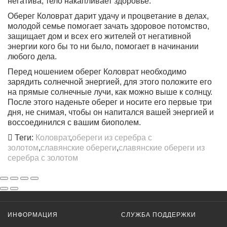
негатива, тело накапливает здоровье.
Оберег Коловрат дарит удачу и процветание в делах
,
молодой семье помогает зачать здоровое потомство,
защищает дом и всех его жителей от негативной
энергии кого бы то ни было, помогает в начинании
любого дела.
Перед ношением оберег Коловрат необходимо
зарядить солнечной энергией, для этого положите его
на прямые солнечные лучи, как можно выше к солнцу.
После этого наденьте оберег и носите его первые три
дня, не снимая, чтобы он напитался вашей энергией и
воссоединился с вашим биополем.
Теги:
Коловрат
,
обереги из серебра с
золотом
,
славянские обереги
,
славянские обереги из
серебра с золотом
ИНФОРМАЦИЯ
СЛУЖБА ПОДДЕРЖКИ