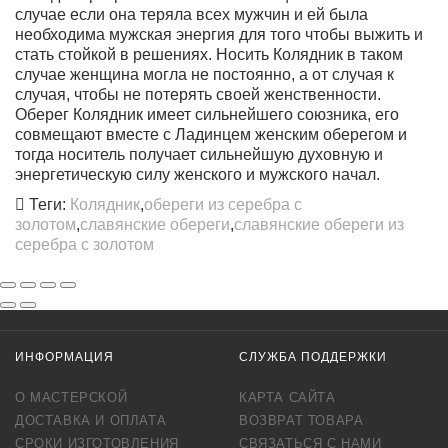
случае если она теряла всех мужчин и ей была
необходима мужская энергия для того чтобы выжить и
стать стойкой в решениях. Носить Колядник в таком
случае женщина могла не постоянно, а от случая к
случая, чтобы не потерять своей женственности.
Оберег Колядник имеет сильнейшего союзника, его
совмещают вместе с Ладинцем женским оберегом и
тогда носитель получает сильнейшую духовную и
энергетическую силу женского и мужского начал.
Теги:
Колядник
,
обереги из серебра с
золотом
,
славянские обереги
,
славянские обереги из
серебра с золотом
ИНФОРМАЦИЯ
СЛУЖБА ПОДДЕРЖКИ
О МАСТЕРСКОЙ
КАРТА САЙТА
ДОСТАВКА И ОПЛАТА
ВОЗВРАТ ТОВАРА
СРОКИ ИЗГОТОВЛЕНИЯ
СВЯЗАТЬСЯ С НАМИ