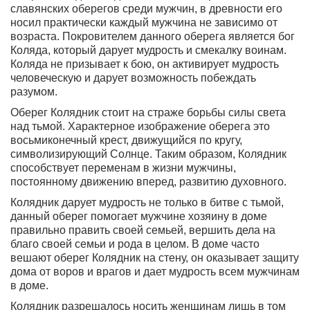
славянских оберегов среди мужчин, в древности его
носил практически каждый мужчина не зависимо от
возраста. Покровителем данного оберега является бог
Коляда, который дарует мудрость и смекалку воинам.
Коляда не призывает к бою, он активирует мудрость
человеческую и дарует возможность побеждать
разумом.
Оберег Колядник стоит на страже борьбы силы света
над тьмой
. Характерное изображение оберега это
восьмиконечный крест, движущийся по кругу,
символизирующий Солнце. Таким образом, Колядник
способствует переменам в жизни мужчины,
постоянному движению вперед, развитию духовного.
Колядник дарует мудрость не только в битве с тьмой,
данный оберег помогает мужчине хозяину в доме
правильно править своей семьей
, вершить дела на
благо своей семьи и рода в целом. В доме часто
вешают оберег Колядник на стену, он оказывает защиту
дома от воров и врагов и дает мудрость всем мужчинам
в доме.
Колядник разрешалось носить женщинам лишь в том