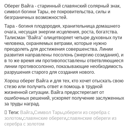
Оберег Вайга - старинный славянский солярный знак,
символ богини Тары, ее покровительства, силы и
безграничных возможностей.
Тара - богиня плодородия, хранительница домашнего
очага, несущая энергии исцеления, роста, богатства.
Талисман "Вайга" олицетворяет четыре духовных пути
человека, охраняемых ветрами, которые нужно
преодолеть для достижения совершенства. Линии
развития направлены посолонь (энергию созидания), и
в то же время им противопоставлены ответвляющиеся
линии противосолонно, показывающие необходимость
разрушения старого для создания нового.
Хорош оберег Вайга и для тех, кто хочет отыскать свою
стезю или получить ответ и помощь в трудной
жизненной ситуации. Вайга предостерегает от
ошибочных решений, ускоряет получение заслуженных
за труды наград.
Теги:
Вайга
,
Символ Тары
,
обереги из серебра с
золотом
,
славянские обереги
,
славянские обереги из
серебра с золотом