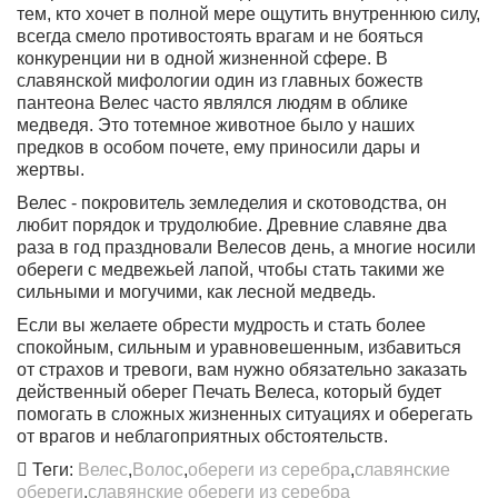
тем, кто хочет в полной мере ощутить внутреннюю силу,
всегда смело противостоять врагам и не бояться
конкуренции ни в одной жизненной сфере. В
славянской мифологии один из главных божеств
пантеона Велес часто являлся людям в облике
медведя. Это тотемное животное было у наших
предков в особом почете, ему приносили дары и
жертвы.
Велес - покровитель земледелия и скотоводства, он
любит порядок и трудолюбие. Древние славяне два
раза в год праздновали Велесов день, а многие носили
обереги с медвежьей лапой, чтобы стать такими же
сильными и могучими, как лесной медведь.
Если вы желаете обрести мудрость и стать более
спокойным, сильным и уравновешенным, избавиться
от страхов и тревоги, вам нужно обязательно заказать
действенный оберег Печать Велеса, который будет
помогать в сложных жизненных ситуациях и оберегать
от врагов и неблагоприятных обстоятельств.
Теги:
Велес
,
Волос
,
обереги из серебра
,
славянские
обереги
,
славянские обереги из серебра