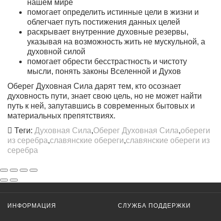
нашем мире
помогает определить истинные цели в жизни и
облегчает путь постижения данных целей
раскрывает внутренние духовные резервы,
указывая на возможность жить не мускульной, а
духовной силой
помогает обрести бесстрастность и чистоту
мысли, понять законы Вселенной и Духов
Оберег Духовная Сила дарят тем, кто осознает
духовность пути, знает свою цель, но не может найти
путь к ней
, запутавшись в современных бытовых и
материальных препятствиях.
Теги:
Духовная Сила
,
Оберег Духовная Сила
,
обереги
из серебра
,
славянские обереги
,
славянские обереги из
серебра
ИНФОРМАЦИЯ
СЛУЖБА ПОДДЕРЖКИ