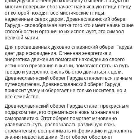
движущуюся огненную колесницу Вышеня. Гаруда по
многим поверьям обозначает наивысшую птицу, птицу
от которой походят все мистические птицы,
наделенные сверх даром. Древнеславянский оберег
Гаруда - своеобразная метка того кто имеет наивысшие
способности и органично их использует, это символ
великой магии.
Для просвещенных духовно славянский оберег Гаруда
дает дар ясновидения
. Огненная энергетика и
энергетика движения помогают нахождению своего
истинного призвания в жизни, помогают стать на путь
твердо и уверенно, очень быстро двигаться к цели.
Древнеславянский оберег Гаруда становиться личным
путеводителем. Древнеславянский оберег Гаруда
приносит удачу и оберегает не только носителя, но и
все семейство.
Древнеславянский оберег Гаруда станет прекрасным
подарком тем, кто стремиться к новым знаниям и
саморазвитию
. Этот оберег помогает мгновенно
улавливать суть, распознавать различную ложь,
стремительно воспринимать информацию и дополнять
знания недостающими. Этот оберег обостряет