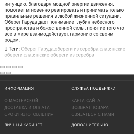
интуицию, благодаря мощной энергии движения,
помогает мгновенно реагировать и принимать только
правильные решения в любой жизненной ситуации.
Оберег Гаруда дает понимание глубин небесного
пространства и божественной силы, понятие того что
все в мире взаимодействует, гармонию со своим
родом.
Теги:
Оберег Гаруда
,
обереги из серебра
,
славянские
обереги
,
славянские обереги из серебра
ИНФОРМАЦИЯ
СЛУЖБА ПОДДЕРЖКИ
О МАСТЕРСКОЙ
КАРТА САЙТА
ДОСТАВКА И ОПЛАТА
ВОЗВРАТ ТОВАРА
СРОКИ ИЗГОТОВЛЕНИЯ
СВЯЗАТЬСЯ С НАМИ
ЛИЧНЫЙ КАБИНЕТ
ДОПОЛНИТЕЛЬНО