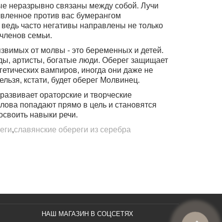
рые неразрывно связаны между собой. Лучи
лвленное против вас бумерангом
 ведь часто негативы направлены не только
 членов семьи.
звимых от молвы - это беременных и детей.
ды, артисты, богатые люди.
Оберег защищает
гетических вампиров, иногда они даже не
льзя, кстати, будет оберег Молвинец.
развивает ораторские и творческие
 слова попадают прямо в цель и становятся
своить навыки речи.
еги
,
славянские обереги из серебра
НАШ МАГАЗИН В СОЦСЕТЯХ