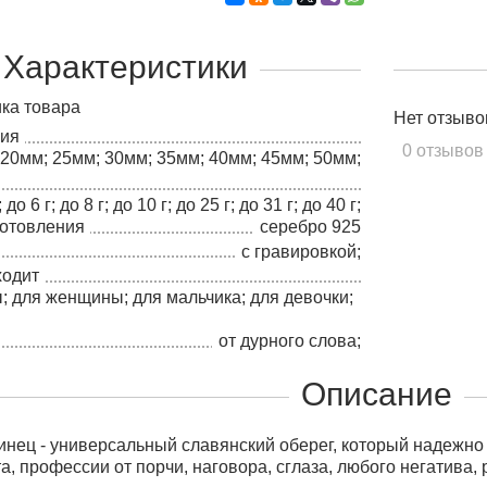
Характеристики
ка товара
Нет отзыво
лия
0 отзывов
20мм; 25мм; 30мм; 35мм; 40мм; 45мм; 50мм;
; до 6 г; до 8 г; до 10 г; до 25 г; до 31 г; до 40 г;
готовления
серебро 925
с гравировкой;
ходит
; для женщины; для мальчика; для девочки;
;
от дурного слова;
Описание
нец - универсальный славянский оберег, который надежно
та, профессии от порчи, наговора, сглаза, любого негатива