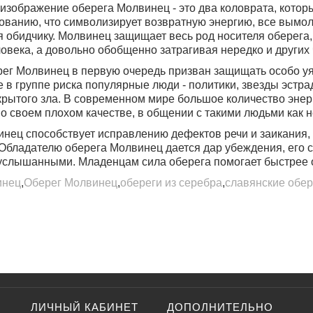
изображение оберега Молвинец - это два коловрата, кото
нованию, что символизирует возвратную энергию, все вымо
 обидчику. Молвинец защищает весь род носителя оберега,
ловека, а довольно обобщенно затрагивая нередко и других
рег Молвинец в первую очередь призван защищать особо уя
 в группе риска популярные люди - политики, звезды эстра
крытого зла
. В современном мире большое количество энер
о своем плохом качестве, в общении с такими людьми как не
нец способствует исправлению дефектов речи и заикания, 
Обладателю оберега Молвинец дается дар убеждения
, его
слышанными. Младенцам сила оберега помогает быстрее о
инец
,
Оберег Молвинец
,
обереги из серебра
,
славянские обер
ЛИЧНЫЙ КАБИНЕТ
ДОПОЛНИТЕЛЬНО