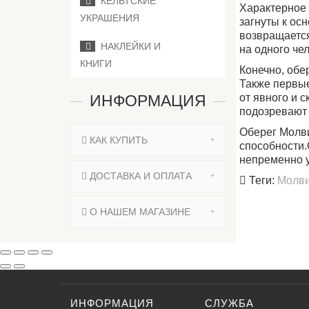
КЕЛЬТСКИЕ
Характерное 
УКРАШЕНИЯ
загнуты к ос
возвращается
НАКЛЕЙКИ И
на одного че
КНИГИ
Конечно, обе
Также первые
ИНФОРМАЦИЯ
от явного и с
подозревают 
Оберег Молви
КАК КУПИТЬ
способности.
непременно у
ДОСТАВКА И ОПЛАТА
Теги:
Молв
О НАШЕМ МАГАЗИНЕ
ИНФОРМАЦИЯ
СЛУЖБА