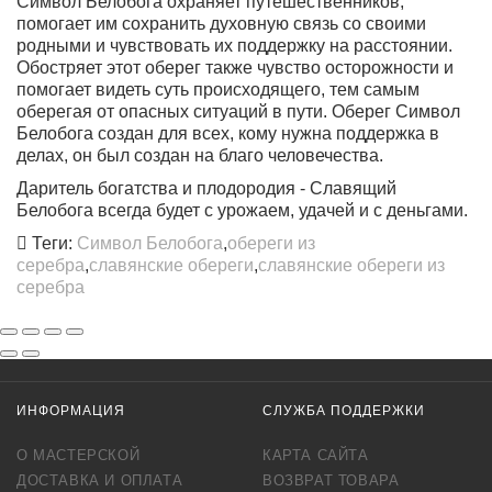
Символ Белобога охраняет путешественников,
помогает им сохранить духовную связь со своими
родными и чувствовать их поддержку на расстоянии.
Обостряет этот оберег также чувство осторожности
и
помогает видеть суть происходящего, тем самым
оберегая от опасных ситуаций в пути. Оберег Символ
Белобога создан для всех, кому нужна поддержка в
делах, он был создан на благо человечества.
Даритель богатства и плодородия - Славящий
Белобога всегда будет с урожаем, удачей и с деньгами.
Теги:
Символ Белобога
,
обереги из
серебра
,
славянские обереги
,
славянские обереги из
серебра
ИНФОРМАЦИЯ
СЛУЖБА ПОДДЕРЖКИ
О МАСТЕРСКОЙ
КАРТА САЙТА
ДОСТАВКА И ОПЛАТА
ВОЗВРАТ ТОВАРА