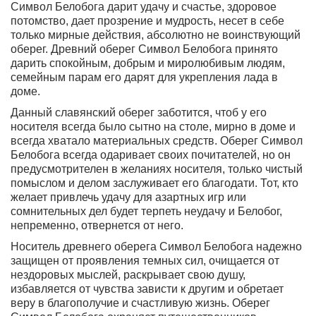
Символ Белобога дарит удачу и счастье, здоровое
потомство, дает прозрение и мудрость, несет в себе
только мирные действия, абсолютно не воинствующий
оберег. Древний оберег Символ Белобога принято
дарить спокойным, добрым и миролюбивым людям,
семейным парам его дарят для укрепления лада в
доме.
Данный славянский оберег заботится, чтоб у его
носителя всегда было сытно на столе, мирно в доме и
всегда хватало материальных средств
. Оберег Символ
Белобога всегда одаривает своих почитателей, но он
предусмотрителен в желаниях носителя, только чистый
помыслом и делом заслуживает его благодати. Тот, кто
желает привлечь удачу для азартных игр или
сомнительных дел будет терпеть неудачу и Белобог,
непременно, отвернется от него.
Носитель древнего оберега Символ Белобога надежно
защищен от проявления темных сил, очищается от
нездоровых мыслей, раскрывает свою душу,
избавляется от чувства зависти к другим и обретает
веру в благополучие и счастливую жизнь. Оберег