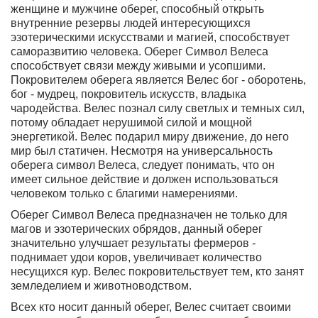
женщине и мужчине оберег, способный открыть
внутренние резервы людей интересующихся
эзотерическими искусствами и магией, способствует
саморазвитию человека. Оберег
Символ Велеса
способствует связи между живыми и усопшими
.
Покровителем оберега является Велес бог - оборотень,
бог - мудрец, покровитель искусств, владыка
чародейства. Велес познал силу светлых и темных сил,
потому обладает нерушимой силой и мощной
энергетикой. Велес подарил миру движение, до него
мир был статичен. Несмотря на универсальность
оберега символ Велеса, следует понимать, что он
имеет сильное действие и должен использоваться
человеком только с благими намерениями.
Оберег Символ Велеса предназначен не только для
магов
и эзотерических обрядов, данный оберег
значительно улучшает результаты фермеров -
поднимает удои коров, увеличивает количество
несущихся кур. Велес покровительствует тем, кто занят
земледелием и животноводством.
Всех кто носит данный оберег, Велес считает своими