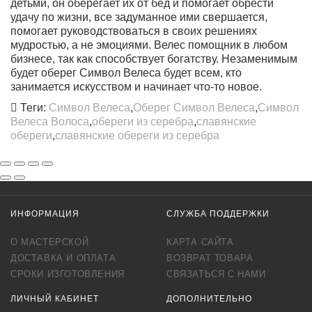
детьми, он оберегает их от бед и помогает обрести
удачу по жизни, все задуманное ими свершается,
помогает руководствоваться в своих решениях
мудростью, а не эмоциями. Велес помощник в любом
бизнесе, так как способствует богатству. Незаменимым
будет оберег Символ Велеса будет всем, кто
занимается искусством и начинает что-то новое.
Теги:
Символ Велеса
,
Оберег Символ Велеса
,
Символ
Велеса Волоса
,
обереги из серебра
,
славянские
обереги
,
славянские обереги из серебра
ИНФОРМАЦИЯ
СЛУЖБА ПОДДЕРЖКИ
О МАСТЕРСКОЙ
КАРТА САЙТА
ДОСТАВКА И ОПЛАТА
ВОЗВРАТ ТОВАРА
СРОКИ ИЗГОТОВЛЕНИЯ
СВЯЗАТЬСЯ С НАМИ
ЛИЧНЫЙ КАБИНЕТ
ДОПОЛНИТЕЛЬНО