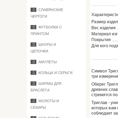
СЛАВЯНСКИЕ
Характеристи
ЧЕРТОГИ
Размер изде
ФУТБОЛКИ С
Вес изделия
Материал из
ПРИНТОМ
Покрытие
ШНУРЫ И
Для кого под
ЦЕПОЧКИ
АМУЛЕТЫ
Символ Тригл
КОЛЬЦА И СЕРЬГИ
три измерения
ШАРМЫ ДЛЯ
Оберег Тригл
древних сла
БРАСЛЕТА
стремятся по
МОЛОТЫ И
Триглав - ун
СЕКИРЫ
которых вам 
соблюдает за