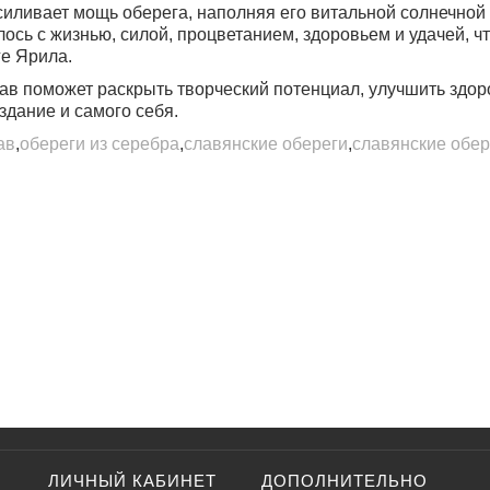
силивает мощь оберега, наполняя его витальной солнечной
ось с жизнью, силой, процветанием, здоровьем и удачей, чт
ге Ярила.
ав поможет раскрыть творческий потенциал, улучшить здоро
здание и самого себя.
ав
,
обереги из серебра
,
славянские обереги
,
славянские обер
ЛИЧНЫЙ КАБИНЕТ
ДОПОЛНИТЕЛЬНО