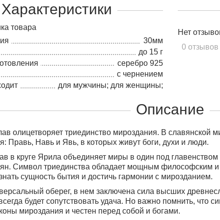
Характеристики
ка товара
Нет отзыво
лия
30мм
0 отзывов
до 15 г
готовления
серебро 925
с чернением
ходит
для мужчины; для женщины;
Описание
ав олицетворяет триединство мироздания. В славянской 
: Правь, Навь и Явь, в которых живут боги, духи и люди.
ав в круге Ярила объединяет миры в один под главенством
вян. Символ триединства обладает мощным философским и 
знать сущность бытия и достичь гармонии с мирозданием.
иверсальный оберег, в нем заключена сила высших древнес
всегда будет сопутствовать удача. Но важно помнить, что си
коны мироздания и честен перед собой и богами.