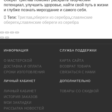
потенциал, улучшить здоровье, найти свой путь в жизни
и глубже познать мироздание и самого себя.
Теги:
Триглав
,
обереги из серебра
,
славянские
обереги
,
славянские обереги из серебра
ИНФОРМАЦИЯ
СЛУЖБА ПОДДЕРЖКИ
О МАСТЕРСКОЙ
КАРТА САЙТА
ДОСТАВКА И ОПЛАТА
ВОЗВРАТ ТОВАРА
СРОКИ ИЗГОТОВЛЕНИЯ
СВЯЗАТЬСЯ С НАМИ
ЛИЧНЫЙ КАБИНЕТ
ДОПОЛНИТЕЛЬНО
ЛИЧНЫЙ КАБИНЕТ
ТОВАРЫ СО СКИДКОЙ
ИСТОРИЯ ЗАКАЗОВ
МОИ ЗАКЛАДКИ
РАССЫЛКА НОВОСТЕЙ