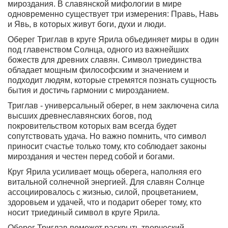
мироздания. В славянской мифологии в мире
одновременно существует три измерения: Правь, Навь
и Явь, в которых живут боги, духи и люди.
Оберег Триглав в круге Ярила объединяет миры в один
под главенством Солнца, одного из важнейших
божеств для древних славян. Символ триединства
обладает мощным философским и значением и
подходит людям, которые стремятся познать сущность
бытия и достичь гармонии с мирозданием.
Триглав - универсальный оберег, в нем заключена сила
высших древнеславянских богов, под
покровительством которых вам всегда будет
сопутствовать удача. Но важно помнить, что символ
приносит счастье только тому, кто соблюдает законы
мироздания и честен перед собой и богами.
Круг Ярила усиливает мощь оберега, наполняя его
витальной солнечной энергией. Для славян Солнце
ассоциировалось с жизнью, силой, процветанием,
здоровьем и удачей, что и подарит оберег тому, кто
носит триединый символ в круге Ярила.
Оберег Триглав поможет раскрыть творческий