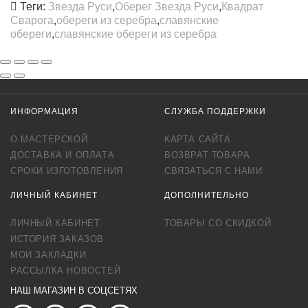
Теги:
Звезда Руси
,
Оберег Звезда Руси
,
Квадрат
Сварога
,
обереги из серебра
,
славянские
обереги
,
славянские обереги из серебра
ИНФОРМАЦИЯ
СЛУЖБА ПОДДЕРЖКИ
О МАСТЕРСКОЙ
КАРТА САЙТА
ДОСТАВКА И ОПЛАТА
ВОЗВРАТ ТОВАРА
СРОКИ ИЗГОТОВЛЕНИЯ
СВЯЗАТЬСЯ С НАМИ
ЛИЧНЫЙ КАБИНЕТ
ДОПОЛНИТЕЛЬНО
ЛИЧНЫЙ КАБИНЕТ
ТОВАРЫ СО СКИДКОЙ
ИСТОРИЯ ЗАКАЗОВ
МОИ ЗАКЛАДКИ
РАССЫЛКА НОВОСТЕЙ
НАШ МАГАЗИН В СОЦСЕТЯХ