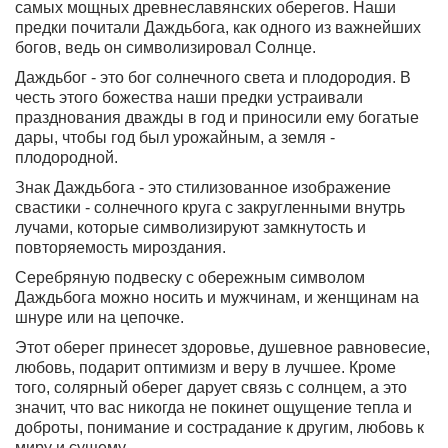
самых мощных древнеславянских оберегов. Наши
предки почитали Даждьбога, как одного из важнейших
богов, ведь он символизировал Солнце.
Даждьбог - это бог солнечного света и плодородия. В
честь этого божества наши предки устраивали
празднования дважды в год и приносили ему богатые
дары, чтобы год был урожайным, а земля -
плодородной.
Знак Даждьбога - это стилизованное изображение
свастики - солнечного круга с закругленными внутрь
лучами, которые символизируют замкнутость и
повторяемость мироздания.
Серебряную подвеску с обережным символом
Даждьбога можно носить и мужчинам, и женщинам на
шнуре или на цепочке.
Этот оберег принесет здоровье, душевное равновесие,
любовь, подарит оптимизм и веру в лучшее.
Кроме
того, солярный оберег дарует связь с солнцем, а это
значит, что вас никогда не покинет ощущение тепла и
доброты, понимание и сострадание к другим, любовь к
миру и сущему.