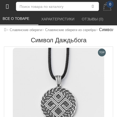
0
ВСЕ О ТОВАРЕ 
ХАРАКТЕРИСТИКИ 
ОТЗЫВЫ (0) 
Символ 
Славянские обереги
Славянские обереги из серебра
Символ Даждьбога
TOP