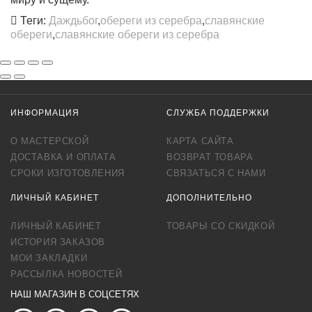
Теги:
Даждьбог
,
обереги из серебра
,
славянские
обереги
,
славянские обереги из серебра
ИНФОРМАЦИЯ
СЛУЖБА ПОДДЕРЖКИ
О МАСТЕРСКОЙ
КАРТА САЙТА
ДОСТАВКА И ОПЛАТА
ВОЗВРАТ ТОВАРА
СРОКИ ИЗГОТОВЛЕНИЯ
СВЯЗАТЬСЯ С НАМИ
ЛИЧНЫЙ КАБИНЕТ
ДОПОЛНИТЕЛЬНО
ЛИЧНЫЙ КАБИНЕТ
ТОВАРЫ СО СКИДКОЙ
ИСТОРИЯ ЗАКАЗОВ
МОИ ЗАКЛАДКИ
РАССЫЛКА НОВОСТЕЙ
НАШ МАГАЗИН В СОЦСЕТЯХ