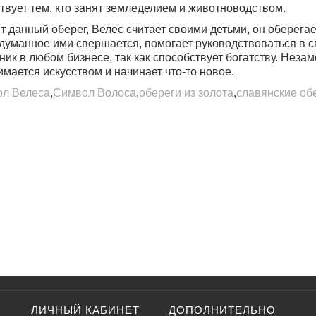
твует тем, кто занят земледелием и животноводством.
т данный оберег, Велес считает своими детьми, он оберегае
адуманное ими свершается, помогает руководствоваться в 
ик в любом бизнесе, так как способствует богатству. Нез
имается искусством и начинает что-то новое.
л Велеса
,
Символ Волоса
,
обереги из золота
,
славянские об
ЛИЧНЫЙ КАБИНЕТ
ДОПОЛНИТЕЛЬНО