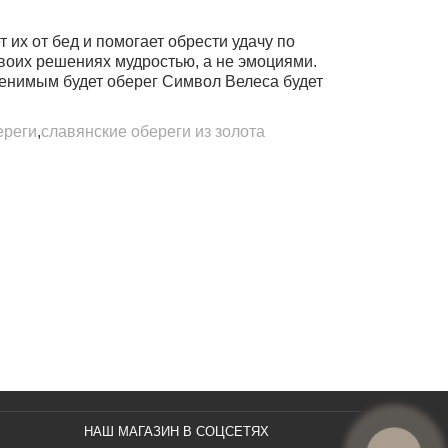
т их от бед и помогает обрести удачу по
своих решениях мудростью, а не эмоциями.
аменимым будет оберег Символ Велеса будет
ереги
,
славянские обереги из золота
НАШ МАГАЗИН В СОЦСЕТЯХ