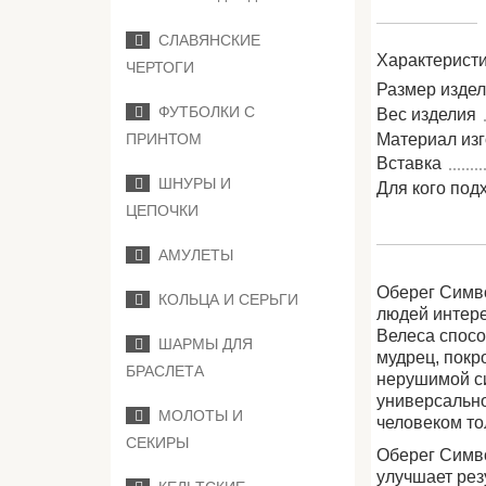
СЛАВЯНСКИЕ
Характеристи
ЧЕРТОГИ
Размер изде
ФУТБОЛКИ С
Вес изделия
Материал из
ПРИНТОМ
Вставка
ШНУРЫ И
Для кого под
ЦЕПОЧКИ
АМУЛЕТЫ
Оберег Симво
КОЛЬЦА И СЕРЬГИ
людей интере
Велеса спос
ШАРМЫ ДЛЯ
мудрец, покр
БРАСЛЕТА
нерушимой си
универсально
МОЛОТЫ И
человеком то
СЕКИРЫ
Оберег Симво
улучшает рез