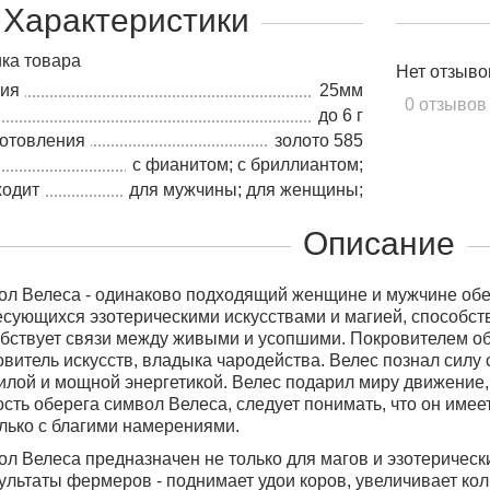
Характеристики
ка товара
Нет отзыво
лия
25мм
0 отзывов
до 6 г
готовления
золото 585
с фианитом; с бриллиантом;
ходит
для мужчины; для женщины;
Описание
л Велеса - одинаково подходящий женщине и мужчине обе
сующихся эзотерическими искусствами и магией, способст
обствует связи между живыми и усопшими
. Покровителем об
овитель искусств, владыка чародейства. Велес познал силу 
лой и мощной энергетикой. Велес подарил миру движение, 
сть оберега символ Велеса, следует понимать, что он имее
лько с благими намерениями.
л Велеса предназначен не только для магов
и эзотерическ
ультаты фермеров - поднимает удои коров, увеличивает кол