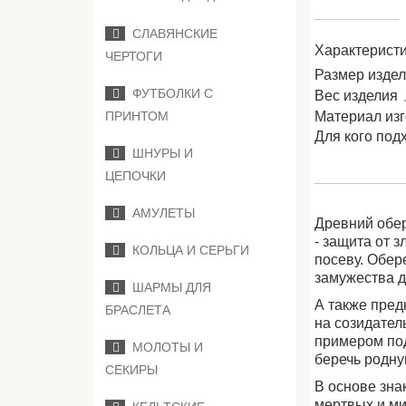
СЛАВЯНСКИЕ
Характеристи
ЧЕРТОГИ
Размер изде
ФУТБОЛКИ С
Вес изделия
Материал из
ПРИНТОМ
Для кого под
ШНУРЫ И
ЦЕПОЧКИ
АМУЛЕТЫ
Древний обер
- защита от 
КОЛЬЦА И СЕРЬГИ
посеву.
Обер
замужества д
ШАРМЫ ДЛЯ
А также пред
БРАСЛЕТА
на созидател
примером под
МОЛОТЫ И
беречь родну
СЕКИРЫ
В основе зна
мертвых и ми