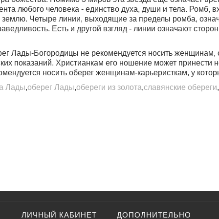
нта любого человека - единство духа, души и тела. Ромб, 
землю. Четыре линии, выходящие за пределы ромба, означа
аведливость. Есть и другой взгляд - линии означают стороны
рег Лады-Богородицы не рекомендуется носить женщинам,
ких показаний. Христианкам его ношение может принести нес
омендуется носить оберег женщинам-карьеристкам, у которы
а Лады
,
оберег Лады
,
обереги из золота
,
славянские обереги
ЛИЧНЫЙ КАБИНЕТ
ДОПОЛНИТЕЛЬНО