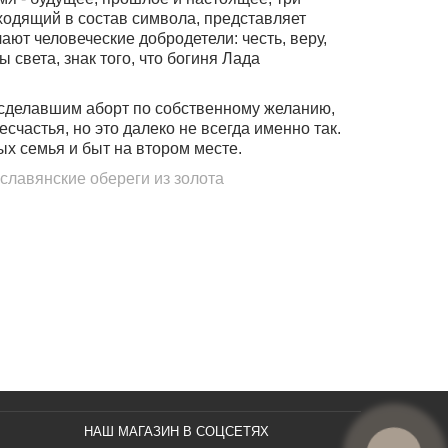
входящий в состав символа, представляет
ют человеческие добродетели: честь, веру,
 света, знак того, что богиня Лада
 сделавшим аборт по собственному желанию
,
частья, но это далеко не всегда именно так.
х семья и быт на втором месте.
,
славянские обереги из золота
НАШ МАГАЗИН В СОЦСЕТЯХ