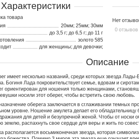
Характеристики
ка товара
Нет отзыво
лия
20мм; 25мм; 30мм
0 отзывов
до 3,5 г; до 6,5 г; до 11 г
готовления
золото 585
ходит
для женщины; для девочки;
Описание
ег имеет несколько названий, среди которых звезда Лады-
зла. Богиня Лада покровительствует семье, вдовам и сирота
ег ориентирован для ношения только женщинами
, становя
евушки носили этот оберег, чтобы встретить свою любовь.
назначение оберега заключается в сглаживании темных про
ьном уровне. Ношение амулета делает его обладательницу 
ражания для детей и безупречной женой. Чтобы от носки об
ю землю, распахнуть свое сердце для веры и жить по совес
ка располагается восьмиконечная звезда, которая символиз
ра божества. Помимо 3 миров эта звезда еще означает вре