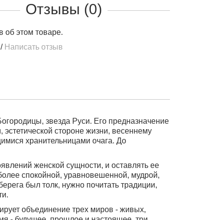
Отзывы (0)
в об этом товаре.
/
Написать отзыв
Богородицы, звезда Руси. Его предназначение
м, эстетической стороне жизни, весеннему
щимися хранительницами очага. До
явлений женской сущности, и оставлять ее
более спокойной, уравновешенной, мудрой,
ерега был толк, нужно почитать традиции,
ти.
ирует объединение трех миров - живых,
мя - будущее, прошлое и настоящее, три