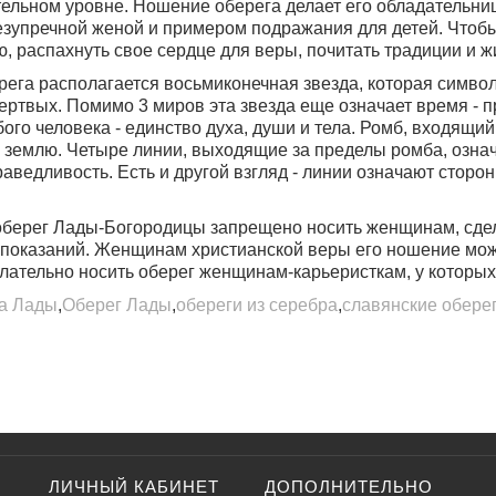
тельном уровне. Ношение оберега делает его обладательни
езупречной женой и примером подражания для детей. Чтобы 
, распахнуть свое сердце для веры, почитать традиции и жи
рега располагается восьмиконечная звезда, которая симво
ертвых. Помимо 3 миров эта звезда еще означает время - 
ого человека - единство духа, души и тела. Ромб, входящий
землю. Четыре линии, выходящие за пределы ромба, означа
аведливость. Есть и другой взгляд - линии означают стороны
оберег Лады-Богородицы запрещено носить женщинам, сде
показаний. Женщинам христианской веры его ношение может 
лательно носить оберег женщинам-карьеристкам, у которых 
а Лады
,
Оберег Лады
,
обереги из серебра
,
славянские обере
ЛИЧНЫЙ КАБИНЕТ
ДОПОЛНИТЕЛЬНО