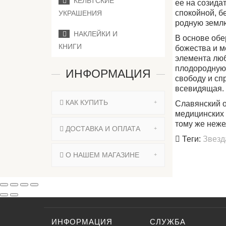
КЕЛЬТСКИЕ
ее на созида
спокойной, б
УКРАШЕНИЯ
родную землю
НАКЛЕЙКИ И
В основе обе
КНИГИ
божества и м
элемента люб
плодородную 
ИНФОРМАЦИЯ
свободу и спр
всевидящая.
КАК КУПИТЬ
Славянский 
медицинских 
тому же неже
ДОСТАВКА И ОПЛАТА
Теги:
Звезд
О НАШЕМ МАГАЗИНЕ
ИНФОРМАЦИЯ
СЛУЖБА