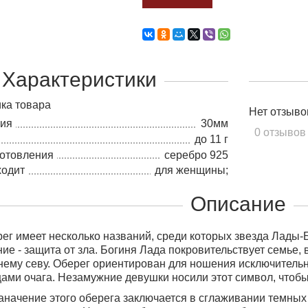
Характеристики
ка товара
Нет отзыво
лия
30мм
0 отзывов
до 11 г
готовления
серебро 925
ходит
для женщины;
Описание
ег имеет несколько названий, среди которых звезда Лады-
ие - защита от зла. Богиня Лада покровительствует семье, 
нему севу.
Оберег ориентирован для ношения исключител
ами очага. Незамужние девушки носили этот символ, чтобы
начение этого оберега заключается в сглаживании темных