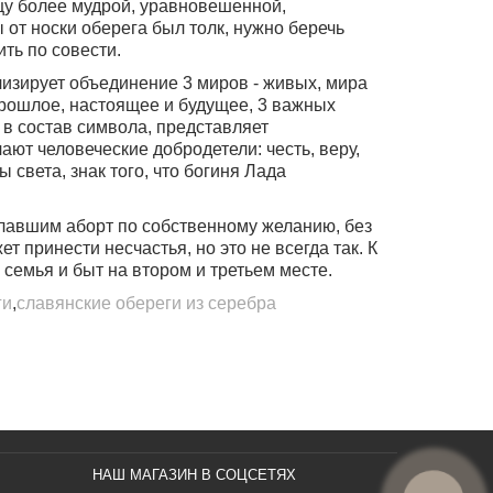
цу более мудрой, уравновешенной,
от носки оберега был толк, нужно беречь
ть по совести.
лизирует объединение 3 миров - живых, мира
прошлое, настоящее и будущее, 3 важных
 в состав символа, представляет
ют человеческие добродетели: честь, веру,
 света, знак того, что богиня Лада
лавшим аборт по собственному желанию
, без
принести несчастья, но это не всегда так. К
семья и быт на втором и третьем месте.
ги
,
славянские обереги из серебра
НАШ МАГАЗИН В СОЦСЕТЯХ