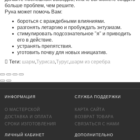
больше проблем, чем решите.
Руна может помочь Вам:
бороться с враждебными влияниями.
разгонять летаргию и пробуждать энтузиазм.
стимулировать подсознательное "я" и приводить
его в действие.
устранять препятствия.
уготовить почву для новых инициатив.
Теги:
шарм
,
Турисаз
,
Турус
,
шарм из серебра
ИНФОРМАЦИЯ
СЛУЖБА ПОДДЕРЖКИ
О МАСТЕРСКОЙ
КАРТА САЙТА
ДОСТАВКА И ОПЛАТА
ВОЗВРАТ ТОВАРА
СРОКИ ИЗГОТОВЛЕНИЯ
СВЯЗАТЬСЯ С НАМИ
ЛИЧНЫЙ КАБИНЕТ
ДОПОЛНИТЕЛЬНО