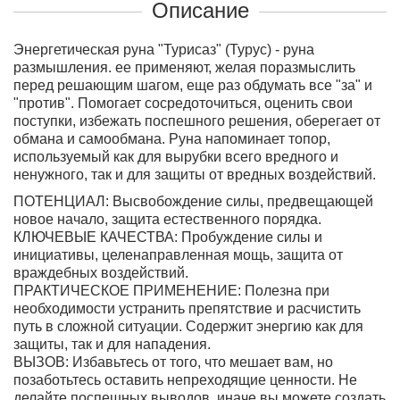
Описание
Энергетическая руна
"Турисаз" (Турус) - руна
размышления. ее применяют, желая поразмыслить
перед решающим шагом, еще раз обдумать все "за" и
"против". Помогает сосредоточиться, оценить свои
поступки, избежать поспешного решения, оберегает от
обмана и самообмана. Руна напоминает топор,
используемый как для вырубки всего вредного и
ненужного, так и для защиты от вредных воздействий.
ПОТЕНЦИАЛ:
Высвобождение силы, предвещающей
новое начало, защита естественного порядка.
КЛЮЧЕВЫЕ КАЧЕСТВА:
Пробуждение силы и
инициативы, целенаправленная мощь, защита от
враждебных воздействий.
ПРАКТИЧЕСКОЕ ПРИМЕНЕНИЕ:
Полезна при
необходимости устранить препятствие и расчистить
путь в сложной ситуации. Содержит энергию как для
защиты, так и для нападения.
ВЫЗОВ:
Избавьтесь от того, что мешает вам, но
позаботьтесь оставить непреходящие ценности. Не
делайте поспешных выводов, иначе вы можете создать