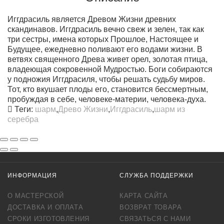
Иггдрасиль
является Древом Жизни древних
скандинавов. Иггдрасиль вечно свеж и зелен, так как
три сестры, имена которых Прошлое, Настоящее и
Будущее, ежедневно поливают его водами жизни. В
ветвях священного Древа живет орел, золотая птица,
владеющая сокровенной Мудростью. Боги собираются
у подножия Иггдрасиля, чтобы решать судьбу миров.
Тот, кто вкушает плоды его, становится бессмертным,
пробуждая в себе, человеке-материи, человека-духа.
Теги:
шарм
,
Древо Жизни
,
Иггдрасиль
,
шарм из
серебра
ИНФОРМАЦИЯ
СЛУЖБА ПОДДЕРЖКИ
О МАСТЕРСКОЙ
КАРТА САЙТА
ДОСТАВКА И ОПЛАТА
ВОЗВРАТ ТОВАРА
СРОКИ ИЗГОТОВЛЕНИЯ
СВЯЗАТЬСЯ С НАМИ