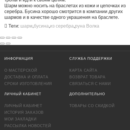
Шарм можно носить на браслетах из кожи и цепочках из
серебра. Бусина хорошо смотрится в компании других
шармов и в качестве одного украшения на браслете.
Теги:
шарм
,
бусина
,
из серебра
,
руна Волка
ИНФОРМАЦИЯ
СЛУЖБА ПОДДЕРЖКИ
О МАСТЕРСКОЙ
КАРТА САЙТА
ДОСТАВКА И ОПЛАТА
ВОЗВРАТ ТОВАРА
СРОКИ ИЗГОТОВЛЕНИЯ
СВЯЗАТЬСЯ С НАМИ
ЛИЧНЫЙ КАБИНЕТ
ДОПОЛНИТЕЛЬНО
ЛИЧНЫЙ КАБИНЕТ
ТОВАРЫ СО СКИДКОЙ
ИСТОРИЯ ЗАКАЗОВ
МОИ ЗАКЛАДКИ
РАССЫЛКА НОВОСТЕЙ