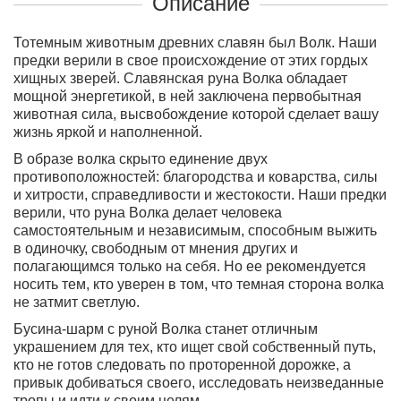
Описание
Тотемным животным древних славян был Волк. Наши
предки верили в свое происхождение от этих гордых
хищных зверей. Славянская руна Волка обладает
мощной энергетикой, в ней заключена первобытная
животная сила, высвобождение которой сделает вашу
жизнь яркой и наполненной.
В образе волка скрыто единение двух
противоположностей: благородства и коварства, силы
и хитрости, справедливости и жестокости. Наши предки
верили, что руна Волка делает человека
самостоятельным и независимым, способным выжить
в одиночку, свободным от мнения других и
полагающимся только на себя. Но ее рекомендуется
носить тем, кто уверен в том, что темная сторона волка
не затмит светлую.
Бусина-шарм с руной Волка станет отличным
украшением для тех, кто ищет свой собственный путь,
кто не готов следовать по проторенной дорожке, а
привык добиваться своего, исследовать неизведанные
тропы и идти к своим целям.