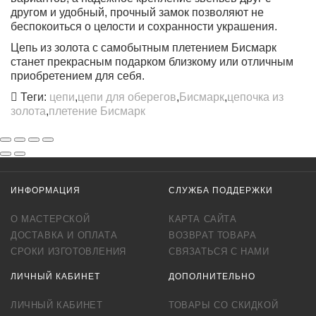
другом и удобный, прочный замок позволяют не
беспокоиться о целости и сохранности украшения.
Цепь из золота с самобытным плетением Бисмарк
станет прекрасным подарком близкому или отличным
приобретением для себя.
Теги:
цепи
,
цепи для оберегов
,
Бисмарк
,
цепочка из
золота
,
плетение Бисмарк
ИНФОРМАЦИЯ
СЛУЖБА ПОДДЕРЖКИ
О МАСТЕРСКОЙ
КАРТА САЙТА
ДОСТАВКА И ОПЛАТА
ВОЗВРАТ ТОВАРА
СРОКИ ИЗГОТОВЛЕНИЯ
СВЯЗАТЬСЯ С НАМИ
ЛИЧНЫЙ КАБИНЕТ
ДОПОЛНИТЕЛЬНО
ЛИЧНЫЙ КАБИНЕТ
ТОВАРЫ СО СКИДКОЙ