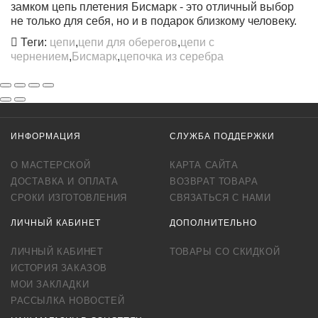
замком цепь плетения Бисмарк - это отличный выбор
не только для себя, но и в подарок близкому человеку.
Теги:
цепи
,
цепи для оберегов
,
цепи с
чернением
,
Бисмарк
,
цепочка из серебра
ИНФОРМАЦИЯ
СЛУЖБА ПОДДЕРЖКИ
О МАСТЕРСКОЙ
КАРТА САЙТА
ДОСТАВКА И ОПЛАТА
ВОЗВРАТ ТОВАРА
СРОКИ ИЗГОТОВЛЕНИЯ
СВЯЗАТЬСЯ С НАМИ
ЛИЧНЫЙ КАБИНЕТ
ДОПОЛНИТЕЛЬНО
ЛИЧНЫЙ КАБИНЕТ
ТОВАРЫ СО СКИДКОЙ
ИСТОРИЯ ЗАКАЗОВ
МОИ ЗАКЛАДКИ
РАССЫЛКА НОВОСТЕЙ