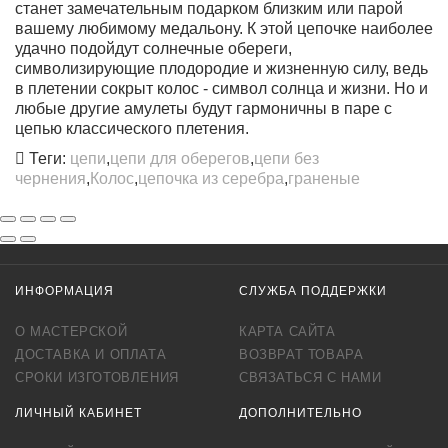
станет замечательным подарком близким или парой
вашему любимому медальону. К этой цепочке наиболее
удачно подойдут солнечные обереги,
символизирующие плодородие и жизненную силу, ведь
в плетении сокрыт колос - символ солнца и жизни. Но и
любые другие амулеты будут гармоничны в паре с
цепью классического плетения.
Теги:
цепи
,
цепи для оберегов
,
цепи без
чернения
,
Колос
,
цепочка из серебра
,
граненые
ИНФОРМАЦИЯ
СЛУЖБА ПОДДЕРЖКИ
О МАСТЕРСКОЙ
КАРТА САЙТА
ДОСТАВКА И ОПЛАТА
ВОЗВРАТ ТОВАРА
СРОКИ ИЗГОТОВЛЕНИЯ
СВЯЗАТЬСЯ С НАМИ
ЛИЧНЫЙ КАБИНЕТ
ДОПОЛНИТЕЛЬНО