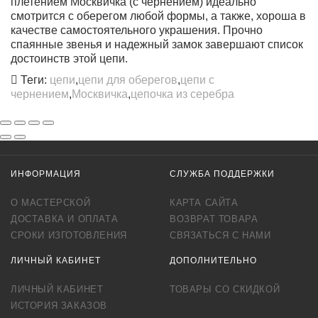
плетением Москвичка (с чернением) идеально
смотрится с оберегом любой формы, а также, хороша в
качестве самостоятельного украшения. Прочно
спаянные звенья и надежный замок завершают список
достоинств этой цепи.
Теги:
цепи
,
цепи для оберегов
,
цепи с
чернением
,
Москвичка
,
цепочка из серебра
ИНФОРМАЦИЯ
СЛУЖБА ПОДДЕРЖКИ
О МАСТЕРСКОЙ
КАРТА САЙТА
ДОСТАВКА И ОПЛАТА
ВОЗВРАТ ТОВАРА
СРОКИ ИЗГОТОВЛЕНИЯ
СВЯЗАТЬСЯ С НАМИ
ЛИЧНЫЙ КАБИНЕТ
ДОПОЛНИТЕЛЬНО
ЛИЧНЫЙ КАБИНЕТ
ТОВАРЫ СО СКИДКОЙ
ИСТОРИЯ ЗАКАЗОВ