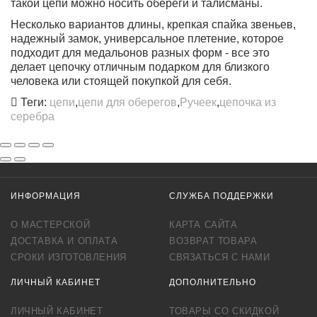
такой цепи можно носить обереги и талисманы.
Несколько вариантов длины, крепкая спайка звеньев,
надежный замок, универсальное плетение, которое
подходит для медальонов разных форм - все это
делает цепочку отличным подарком для близкого
человека или стоящей покупкой для себя.
Теги:
цепи
,
цепи для оберегов
,
Ручеек
,
цепочка из
серебра
ИНФОРМАЦИЯ
СЛУЖБА ПОДДЕРЖКИ
О МАСТЕРСКОЙ
КАРТА САЙТА
ДОСТАВКА И ОПЛАТА
ВОЗВРАТ ТОВАРА
СРОКИ ИЗГОТОВЛЕНИЯ
СВЯЗАТЬСЯ С НАМИ
ЛИЧНЫЙ КАБИНЕТ
ДОПОЛНИТЕЛЬНО
ЛИЧНЫЙ КАБИНЕТ
ТОВАРЫ СО СКИДКОЙ