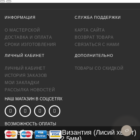
ИНФОРМАЦИЯ
СЛУЖБА ПОДДЕРЖКИ
О МАСТЕРСКОЙ
КАРТА САЙТА
ДОСТАВКА И ОПЛАТА
ВОЗВРАТ ТОВАРА
СРОКИ ИЗГОТОВЛЕНИЯ
СВЯЗАТЬСЯ С НАМИ
ЛИЧНЫЙ КАБИНЕТ
ДОПОЛНИТЕЛЬНО
ЛИЧНЫЙ КАБИНЕТ
ТОВАРЫ СО СКИДКОЙ
ИСТОРИЯ ЗАКАЗОВ
МОИ ЗАКЛАДКИ
РАССЫЛКА НОВОСТЕЙ
НАШ МАГАЗИН В СОЦСЕТЯХ
ВОЗМОЖНОСТЬ ОПЛАТЫ
Серебряная цепь Византия (Лисий хвост)
(2,5мм)