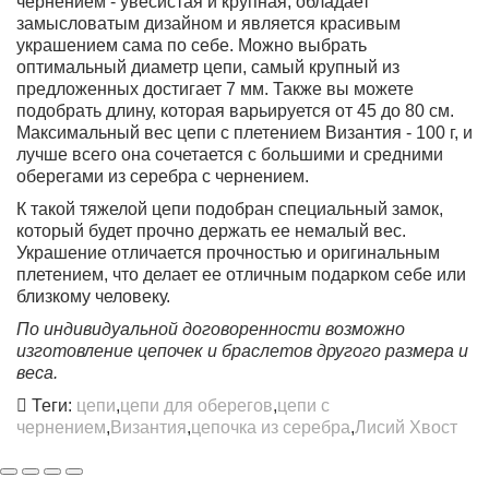
чернением - увесистая и крупная, обладает
замысловатым дизайном и является красивым
украшением сама по себе. Можно выбрать
оптимальный диаметр цепи, самый крупный из
предложенных достигает 7 мм. Также вы можете
подобрать длину, которая варьируется от 45 до 80 см.
Максимальный вес цепи с плетением Византия - 100 г, и
лучше всего она сочетается с большими и средними
оберегами из серебра с чернением.
К такой тяжелой цепи подобран специальный замок,
который будет прочно держать ее немалый вес.
Украшение отличается прочностью и оригинальным
плетением, что делает ее отличным подарком себе или
близкому человеку.
По индивидуальной договоренности возможно
изготовление цепочек и браслетов другого размера и
веса.
Теги:
цепи
,
цепи для оберегов
,
цепи с
чернением
,
Византия
,
цепочка из серебра
,
Лисий Хвост