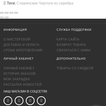
Теги:
Славянские Чертоги из серебра
ИНФОРМАЦИЯ
СЛУЖБА ПОДДЕРЖКИ
О МАСТЕРСКОЙ
КАРТА САЙТА
ДОСТАВКА И ОПЛАТА
ВОЗВРАТ ТОВАРА
СРОКИ ИЗГОТОВЛЕНИЯ
СВЯЗАТЬСЯ С НАМИ
ЛИЧНЫЙ КАБИНЕТ
ДОПОЛНИТЕЛЬНО
ЛИЧНЫЙ КАБИНЕТ
ТОВАРЫ СО СКИДКОЙ
ИСТОРИЯ ЗАКАЗОВ
МОИ ЗАКЛАДКИ
РАССЫЛКА НОВОСТЕЙ
НАШ МАГАЗИН В СОЦСЕТЯХ