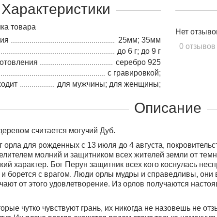
Характеристики
ка товара
Нет отзыво
лия
25мм; 35мм
0 отзывов
до 6 г; до 9 г
готовления
серебро 925
с гравировкой;
ходит
для мужчины; для женщины;
Описание
еревом считается могучий Дуб.
г орла для рожденных с 13 июля до 4 августа
, покровительс
елителем молний и защитником всех жителей земли от темн
кий характер. Бог Перун защитник всех кого коснулась несп
 и борется с врагом. Люди орлы мудры и справедливы, они в
учают от этого удовлетворение.
Из орлов получаются настоя
торые чутко чувствуют грань, их никогда не назовешь не от