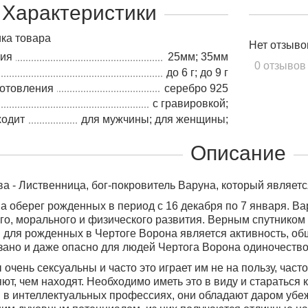
Характеристики
ка товара
Нет отзыво
лия
25мм; 35мм
0 отзывов
до 6 г; до 9 г
готовления
серебро 925
с гравировкой;
ходит
для мужчины; для женщины;
Описание
а - Лиственница, бог-покровитель Варуна, который являетс
а оберег рожденных в период с 16 декабря по 7 января
. В
го, морального и физического развития. Верным спутником
для рожденных в Чертоге Ворона является активность, об
ано и даже опасно для людей Чертога Ворона одиночество,
очень сексуальны и часто это играет им не на пользу, часто
ют, чем находят. Необходимо иметь это в виду и стараться 
в интеллектуальных профессиях, они обладают даром убе