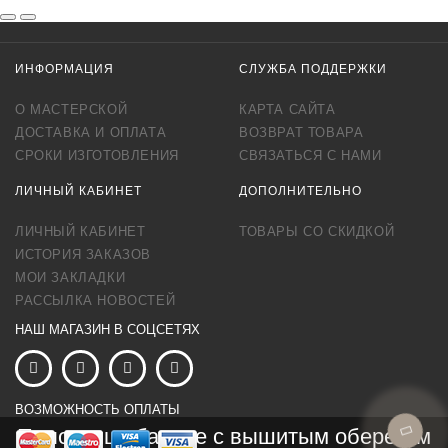
ИНФОРМАЦИЯ
СЛУЖБА ПОДДЕРЖКИ
О МАСТЕРСКОЙ
КАРТА САЙТА
ДОСТАВКА И ОПЛАТА
ВОЗВРАТ ТОВАРА
СРОКИ ИЗГОТОВЛЕНИЯ
СВЯЗАТЬСЯ С НАМИ
ЛИЧНЫЙ КАБИНЕТ
ДОПОЛНИТЕЛЬНО
ЛИЧНЫЙ КАБИНЕТ
ТОВАРЫ СО СКИДКОЙ
ИСТОРИЯ ЗАКАЗОВ
МОИ ЗАКЛАДКИ
РАССЫЛКА НОВОСТЕЙ
НАШ МАГАЗИН В СОЦСЕТЯХ
ВОЗМОЖНОСТЬ ОПЛАТЫ
Полотенце банное с вышитым оберегом