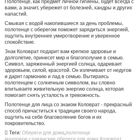
Полотенце, как предмет личной гигиены, будет всегда с
вами, а значит, убережет от болезней, хандры и других
напастий.
Смывая с водой накопившиеся за день проблемы,
полотенце с оберегом поможет зарядиться энергией,
ощутить внутреннее умиротворение и уверенное
спокойствие.
Знак Коловрат подарит вам крепкое здоровье и
долголетие, принесет мир и благополучие в семью.
Символ, заряженный энергией солнца, одаривает
здоровьем, силой, красотой. Он излечивает от недугов
и дарит гармонию и лад в семью. Вытираясь
полотенцем с солнечным символом, вы словно
впитываете живительную энергию солнца, которая
помогает снять усталость и тревожность.
Полотенце для лица со знаком Коловрат - прекрасный
способ причаститься к традиции своего народа,
ощутить на себе благоволение богов и их
покровительство.
Теги:
Обереги для дома
,
полотенце
махровое
,
славянские обереги для дома
,
Коловрат